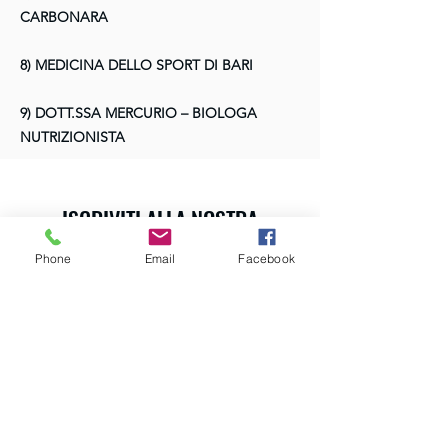
CARBONARA
8) MEDICINA DELLO SPORT DI BARI
9) DOTT.SSA MERCURIO – BIOLOGA
NUTRIZIONISTA
ISCRIVITI ALLA NOSTRA
NEWSLETTER
Phone
Email
Facebook
Invia
©Fidelis Srls I P.IVA
07545200722