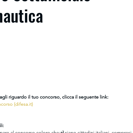
nautica
tagli riguardo il tuo concorso, clicca il seguente link:
corso (
difesa.it
)
i:
pare al concorso coloro che:
a)
 siano cittadini italiani, compresi