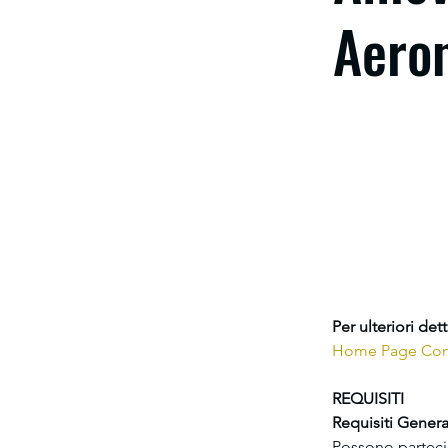
Aero
Per ulteriori det
Home Page Con
REQUISITI
Requisiti General
Possono parteci