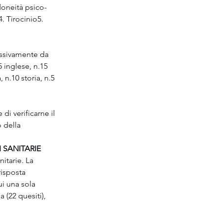
idoneità psico-
4. Tirocinio5. 
ssivamente da 
5 inglese, n.15 
 n.10 storia, n.5 
di verificarne il 
 della 
 SANITARIE
itarie. La 
risposta 
ui una sola 
 (22 quesiti), 