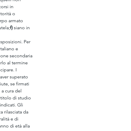
orsi in 
torità o 
orpo armato 
utela;
f)
 siano in 
 
sposizioni. Per 
taliano e 
zione secondaria 
lo al termine 
ipare. I 
 aver superato 
ute, se firmati 
 a cura del 
itolo di studio 
ndicati. Gli 
 rilasciata da 
lità e di 
nno di età alla 