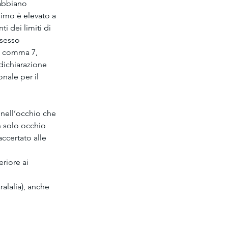
abbiano 
simo è elevato a 
i dei limiti di 
 sesso 
5, comma 7, 
dichiarazione 
onale per il 
 nell’occhio che 
 solo occhio 
ccertato alle 
eriore ai 
ralalia), anche 