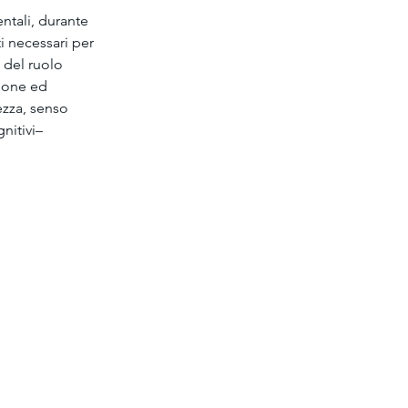
tali, durante 
ti necessari per 
 del ruolo 
zione ed 
ezza, senso 
nitivi– 