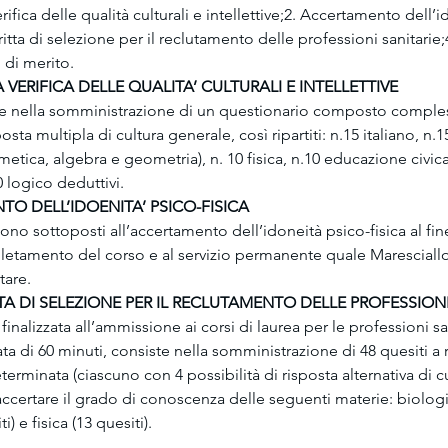
erifica delle qualità culturali e intellettive;2. Accertamento dell’
critta di selezione per il reclutamento delle professioni sanitarie;
i di merito.
A VERIFICA DELLE QUALITA’ CULTURALI E INTELLETTIVE
te nella somministrazione di un questionario composto comple
posta multipla di cultura generale, così ripartiti: n.15 italiano, n.1
etica, algebra e geometria), n. 10 fisica, n.10 educazione civica,
0 logico deduttivi.
TO DELL’IDOENITA’ PSICO-FISICA
no sottoposti all’accertamento dell’idoneità psico-fisica al fine 
letamento del corso e al servizio permanente quale Maresciallo
tare.
TTA DI SELEZIONE PER IL RECLUTAMENTO DELLE PROFESSIONI
finalizzata all’ammissione ai corsi di laurea per le professioni san
ta di 60 minuti, consiste nella somministrazione di 48 quesiti a 
erminata (ciascuno con 4 possibilità di risposta alternativa di c
 accertare il grado di conoscenza delle seguenti materie: biologia
) e fisica (13 quesiti).