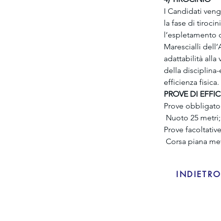
I Candidati veng
la fase di tiroci
l’espletamento de
Marescialli dell’
adattabilità alla
della disciplina-
efficienza fisica.
PROVE DI EFFICI
Prove obbligator
 Nuoto 25 metri;
Prove facoltative
 Corsa piana metr
INDIETR