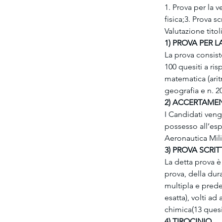
1. Prova per la v
fisica;3. Prova s
Valutazione titol
1) PROVA PER L
La prova consis
100 quesiti a ris
matematica (aritm
geografia e n. 2
2) ACCERTAMEN
I Candidati vengo
possesso all’esp
Aeronautica Mili
3) PROVA SCRI
La detta prova è 
prova, della dura
multipla e predet
esatta), volti ad
chimica(13 quesiti
4) TIROCINIO