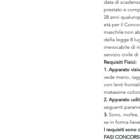
data di scadenz
prestato e compl
28 anni qualunque
età per il Conco
maschile:non abb
della legge 8 lu
irrevocabile di r
servizio civile d
Requisiti Fisici:
1. Apparato visi
vede meno, raggi
con lenti fronta
matassine color
2. Apparato udit
seguenti parame
3.
 Sono, inoltre,
se in forma lieve
I requisiti sono 
FASI CONCORS