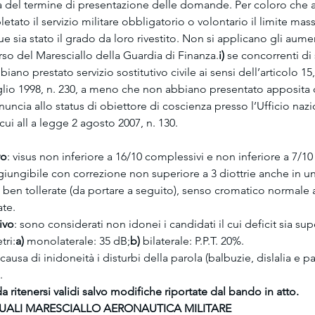
a del termine di presentazione delle domande. Per coloro che 
etato il servizio militare obbligatorio o volontario il limite mas
 sia stato il grado da loro rivestito. Non si applicano gli aument
rso del Maresciallo della Guardia di Finanza.
i)
 se concorrenti di
iano prestato servizio sostitutivo civile ai sensi dell’articolo 1
glio 1998, n. 230, a meno che non abbiano presentato apposita 
inuncia allo status di obiettore di coscienza presso l’Ufficio nazi
i cui all a legge 2 agosto 2007, n. 130.
vo
: visus non inferiore a 16/10 complessivi e non inferiore a 7/10
ungibile con correzione non superiore a 3 diottrie anche in un
li ben tollerate (da portare a seguito), senso cromatico normale a
ate.
ivo
: sono considerati non idonei i candidati il cui deficit sia sup
tri:
a)
 monolaterale: 35 dB;
b)
 bilaterale: P.P.T. 20%.
 causa di inidoneità i disturbi della parola (balbuzie, dislalia e pa
.
da ritenersi validi salvo modifiche riportate dal bando in atto.
UALI MARESCIALLO AERONAUTICA MILITARE