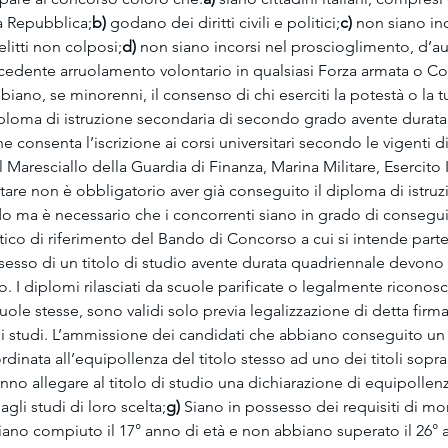
a Repubblica;
b)
 godano dei diritti civili e politici;
c)
 non siano inc
itti non colposi;
d)
 non siano incorsi nel proscioglimento, d’au
ecedente arruolamento volontario in qualsiasi Forza armata o C
biano, se minorenni, il consenso di chi eserciti la potestà o la t
ploma di istruzione secondaria di secondo grado avente durata
 consenta l’iscrizione ai corsi universitari secondo le vigenti di
l Maresciallo della Guardia di Finanza, Marina Militare, Esercito I
tare non è obbligatorio aver già conseguito il diploma di istru
 ma è necessario che i concorrenti siano in grado di conseguir
tico di riferimento del Bando di Concorso a cui si intende partec
sesso di un titolo di studio avente durata quadriennale devono
o. I diplomi rilasciati da scuole parificate o legalmente riconosci
uole stesse, sono validi solo previa legalizzazione di detta firma
i studi. L’ammissione dei candidati che abbiano conseguito un t
rdinata all’equipollenza del titolo stesso ad uno dei titoli soprai
nno allegare al titolo di studio una dichiarazione di equipollenza
gli studi di loro scelta;
g)
 Siano in possesso dei requisiti di mora
iano compiuto il 17° anno di età e non abbiano superato il 26° a