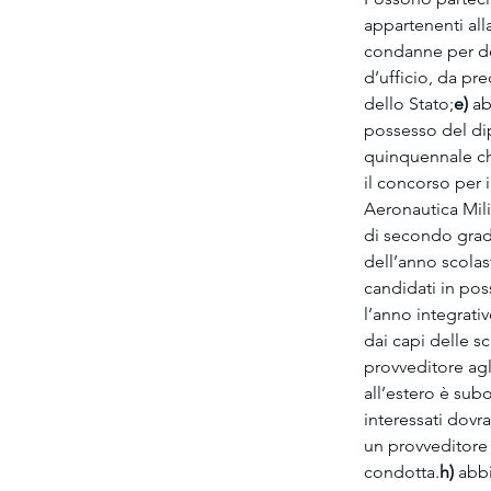
appartenenti all
condanne per del
d’ufficio, da pr
dello Stato;
e)
 ab
possesso del di
quinquennale che
il concorso per i
Aeronautica Mili
di secondo grado
dell’anno scolas
candidati in pos
l’anno integrativ
dai capi delle sc
provveditore agl
all’estero è subo
interessati dovra
un provveditore a
condotta.
h)
 abb