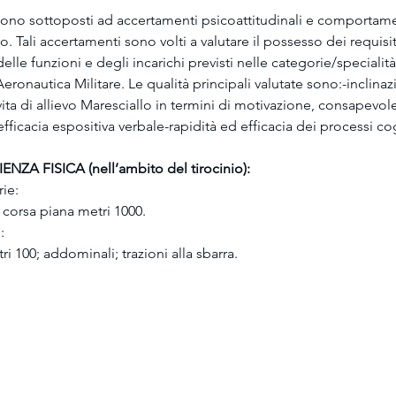
ono sottoposti ad accertamenti psicoattitudinali e comportamen
nio. Tali accertamenti sono volti a valutare il possesso dei requisi
lle funzioni e degli incarichi previsti nelle categorie/specialità
Aeronautica Militare. Le qualità principali valutate sono:-inclina
 vita di allievo Maresciallo in termini di motivazione, consapevol
efficacia espositiva verbale-rapidità ed efficacia dei processi cog
ENZA FISICA (nell’ambito del tirocinio):
ie:
 corsa piana metri 1000.
:
i 100; addominali; trazioni alla sbarra.
O