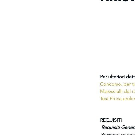
Per ulteriori det
Concorso, per ti
Marescialli del 
Test Prova preli
REQUISITI
 Requisiti Genera
 Possono parteci