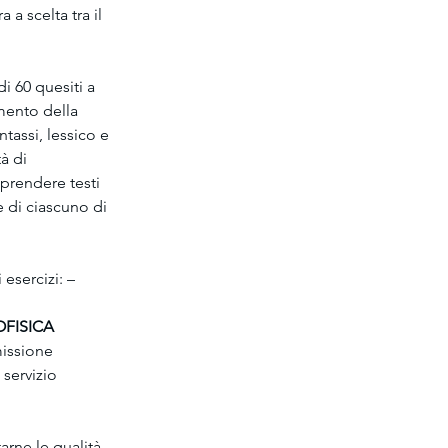
 a scelta tra il 
i 60 quesiti a 
amento della 
tassi, lessico e 
à di 
prendere testi 
e di ciascuno di 
esercizi: – 
OFISICA
missione 
servizio 
arne le qualità 