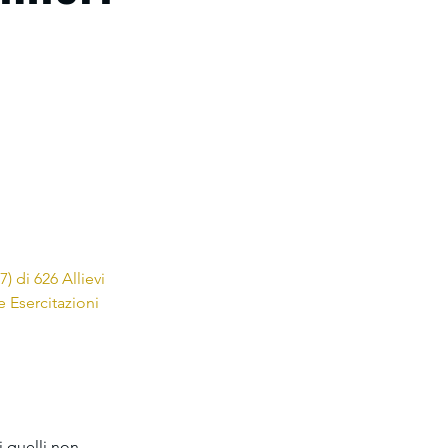
 di 626 Allievi 
 Esercitazioni 
i quelli non 