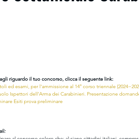
tagli riguardo il tuo concorso, clicca il seguente link:
toli ed esami, per l'ammissione al 14° corso triennale (2024−2027)
ruolo Ispettori dell’Arma dei Carabinieri. Presentazione domande
minare Esiti prova preliminare
li:
pare al concorso coloro che: a) siano cittadini italiani, compres