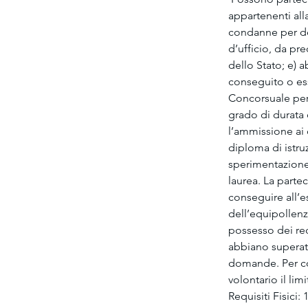
appartenenti alla
condanne per del
d’ufficio, da pr
dello Stato; e) a
conseguito o ess
Concorsuale per 
grado di durata
l’ammissione ai c
diploma di istr
sperimentazione 
laurea. La parte
conseguire all’e
dell’equipollenz
possesso dei req
abbiano superato
domande. Per col
volontario il lim
Requisiti Fisici: