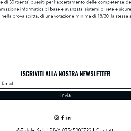
 di 30 (trenta) quesiti per l’accertamento delle competenze de
azione informatica di base e avanzata, sistemi di rete e sicurez
ella prova scritta, di una votazione minima di 18/30, la stessa s
O
ISCRIVITI ALLA NOSTRA NEWSLETTER
Invia
©Fidelis Srls I P.IVA 07545200722
I
Contatti