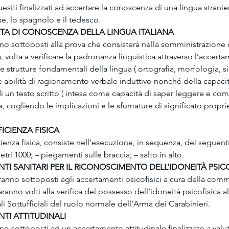
esiti finalizzati ad accertare la conoscenza di una lingua straniera
se, lo spagnolo e il tedesco.
ITTA DI CONOSCENZA DELLA LINGUA ITALIANA 
nno sottoposti alla prova che consisterà nella somministrazione d
, volta a verificare la padronanza linguistica attraverso l’accert
 strutture fondamentali della lingua ( ortografia, morfologia, sin
e abilità di ragionamento verbale induttivo nonché della capacit
un testo scritto ( intesa come capacità di saper leggere e com
a, cogliendo le implicazioni e le sfumature di significato propri
FICIENZA FISICA
cienza fisica, consiste nell’esecuzione, in sequenza, dei seguenti 
tri 1000; – piegamenti sulle braccia; – salto in alto.
NTI SANITARI PER IL RICONOSCIMENTO DELL’IDONEITÀ PSIC
aranno sottoposti agli accertamenti psicofisici a cura della com
nno volti alla verifica del possesso dell’idoneità psicofisica al 
 Sottufficiali del ruolo normale dell’Arma dei Carabinieri.
NTI ATTITUDINALI
ono sottoposti ad un accertamento attitudinale finalizzato a valut