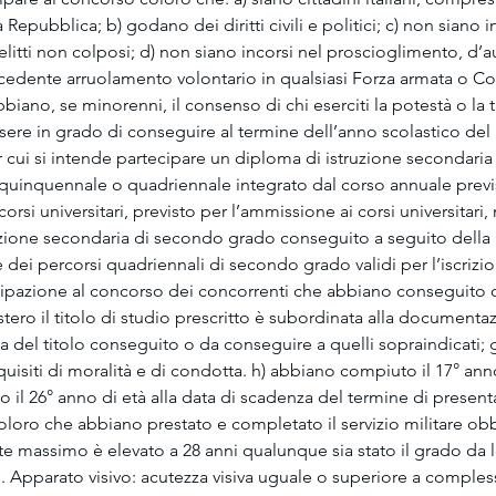
 Repubblica; b) godano dei diritti civili e politici; c) non siano in
itti non colposi; d) non siano incorsi nel proscioglimento, d’au
ecedente arruolamento volontario in qualsiasi Forza armata o C
bbiano, se minorenni, il consenso di chi eserciti la potestà o la tu
ere in grado di conseguire al termine dell’anno scolastico del
cui si intende partecipare un diploma di istruzione secondaria
 quinquennale o quadriennale integrato dal corso annuale previ
orsi universitari, previsto per l’ammissione ai corsi universitari
uzione secondaria di secondo grado conseguito a seguito della 
dei percorsi quadriennali di secondo grado validi per l’iscrizion
cipazione al concorso dei concorrenti che abbiano conseguito o
stero il titolo di studio prescritto è subordinata alla documenta
a del titolo conseguito o da conseguire a quelli sopraindicati; g
uisiti di moralità e di condotta. h) abbiano compiuto il 17° ann
 il 26° anno di età alla data di scadenza del termine di present
oro che abbiano prestato e completato il servizio militare obb
ite massimo è elevato a 28 anni qualunque sia stato il grado da lo
 1. Apparato visivo: acutezza visiva uguale o superiore a comples