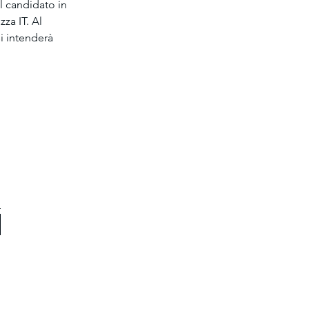
l candidato in 
za IT. Al 
i intenderà 