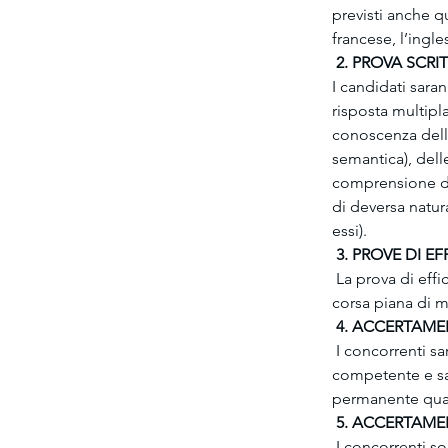
previsti anche qu
francese, l’ingle
 2. PROVA SCR
I candidati sara
risposta multipla
conoscenza delle
semantica), dell
comprensione di 
di deversa natur
essi).
 3. PROVE DI EF
 La prova di effi
corsa piana di me
 4. ACCERTAME
 I concorrenti s
competente e sara
permanente quali
 5. ACCERTAME
 I concorrenti s