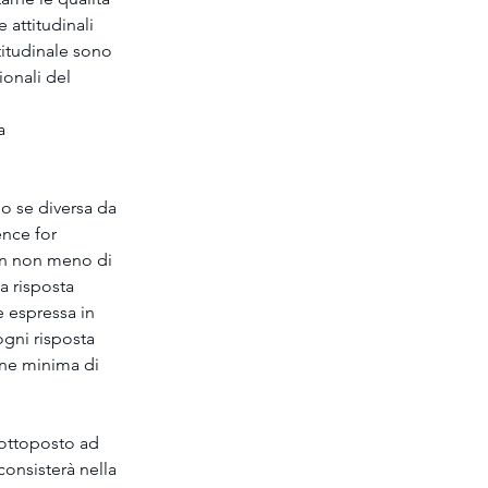
 attitudinali 
ttitudinale sono 
ionali del 
a 
lo se diversa da 
nce for 
 in non meno di 
a risposta 
 espressa in 
ogni risposta 
one minima di 
 sottoposto ad 
consisterà nella 