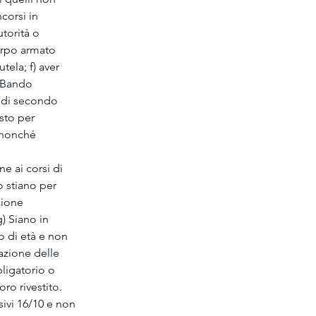
corsi in 
torità o 
orpo armato 
tela; f) aver 
 Bando 
 di secondo 
sto per 
, nonché 
e ai corsi di 
 stiano per 
zione 
) Siano in 
o di età e non 
azione delle 
ligatorio o 
ro rivestito. 
sivi 16/10 e non 