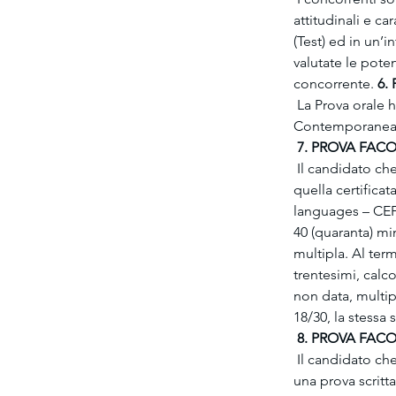
attitudinali e ca
(Test) ed in un’i
valutate le poten
concorrente. 
6.
 La Prova orale 
Contemporanea, G
 7. PROVA FAC
 Il candidato che
quella certifi
languages – CEFR
40 (quaranta) min
multipla. Al ter
trentesimi, calc
non data, multip
18/30, la stessa 
 8. PROVA FAC
 Il candidato che
una prova scritta