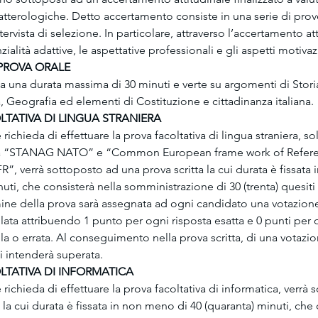
ratterologiche. Detto accertamento consiste in una serie di prove
ntervista di selezione. In particolare, attraverso l’accertamento a
zialità adattive, le aspettative professionali e gli aspetti motivaz
 PROVA ORALE
ha una durata massima di 30 minuti e verte su argomenti di Stori
eografia ed elementi di Costituzione e cittadinanza italiana.
OLTATIVA DI LINGUA STRANIERA
 richieda di effettuare la prova facoltativa di lingua straniera, so
cata “STANAG NATO” e “Common European frame work of Refere
”, verrà sottoposto ad una prova scritta la cui durata è fissata
uti, che consisterà nella somministrazione di 30 (trenta) quesiti 
mine della prova sarà assegnata ad ogni candidato una votazione
olata attribuendo 1 punto per ogni risposta esatta e 0 punti per 
la o errata. Al conseguimento nella prova scritta, di una votazi
si intenderà superata.
OLTATIVA DI INFORMATICA
 richieda di effettuare la prova facoltativa di informatica, verrà
 la cui durata è fissata in non meno di 40 (quaranta) minuti, che 