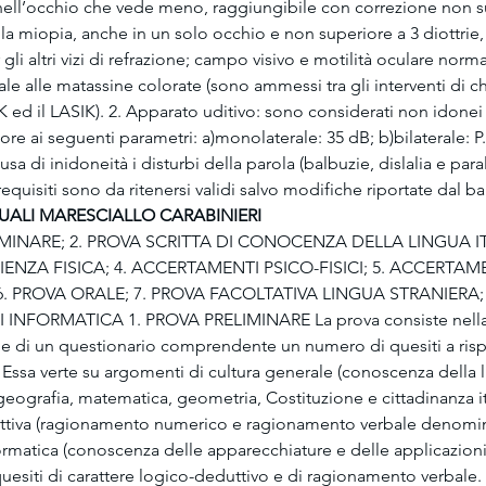
 nell’occhio che vede meno, raggiungibile con correzione non su
sola miopia, anche in un solo occhio e non superiore a 3 diottrie,
gli altri vizi di refrazione; campo visivo e motilità oculare norma
 alle matassine colorate (sono ammessi tra gli interventi di chir
 ed il LASIK). 2. Apparato uditivo: sono considerati non idonei i 
iore ai seguenti parametri: a)monolaterale: 35 dB; b)bilaterale: P.P
usa di inidoneità i disturbi della parola (balbuzie, dislalia e para
 requisiti sono da ritenersi validi salvo modifiche riportate dal ba
UALI MARESCIALLO CARABINIERI
IMINARE; 2. PROVA SCRITTA DI CONOCENZA DELLA LINGUA IT
IENZA FISICA; 4. ACCERTAMENTI PSICO-FISICI; 5. ACCERTAM
6. PROVA ORALE; 7. PROVA FACOLTATIVA LINGUA STRANIERA; 
 INFORMATICA 1. PROVA PRELIMINARE La prova consiste nella
e di un questionario comprendente un numero di quesiti a risp
Essa verte su argomenti di cultura generale (conoscenza della li
, geografia, matematica, geometria, Costituzione e cittadinanza it
duttiva (ragionamento numerico e ragionamento verbale denomin
formatica (conoscenza delle apparecchiature e delle applicazion
 quesiti di carattere logico-deduttivo e di ragionamento verbale.