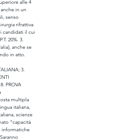
periore alle 4 
 anche in un 
li, senso 
urgia rifrattiva 
candidati il cui 
.T. 20%. 3. 
lalia), anche se 
ndo in atto. 
ALIANA; 3. 
ENTI 
8. PROVA 
 
osta multipla 
ngua italiana, 
aliana, scienze 
ato “capacità 
i informatiche 
 Saranno 