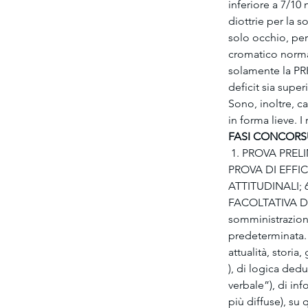
inferiore a 7/10
diottrie per la 
solo occhio, per 
cromatico normale
solamente la PRK
deficit sia super
Sono, inoltre, ca
in forma lieve. I
FASI CONCORS
 1. PROVA PREL
PROVA DI EFFIC
ATTITUDINALI; 
FACOLTATIVA DI
somministrazion
predeterminata. 
attualità, storia
), di logica de
verbale”), di in
più diffuse), su