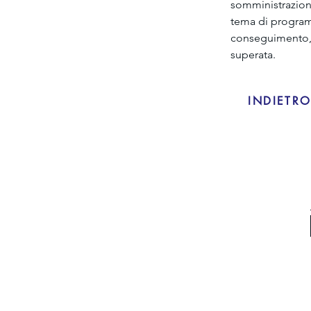
somministrazione
tema di programm
conseguimento, n
superata.
INDIETR